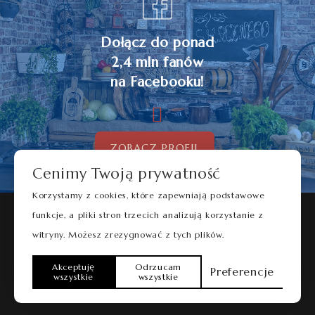
Dołącz do ponad
2,4 mln fanów
na Facebooku!
ZOBACZ PROFIL
Cenimy Twoją prywatność
Korzystamy z cookies, które zapewniają podstawowe
funkcje, a pliki stron trzecich analizują korzystanie z
Tomasz Strzelczyk Oddaszfartucha
witryny. Możesz zrezygnować z tych plików.
Akceptuję
Odrzucam
Preferencje
wszystkie
wszystkie
2026 DoubleM – Strony Internetowe Koszalin